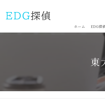
ホーム
EDG探
東