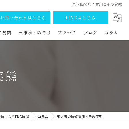
東大阪の探偵費用とその実態
お問い合わせはこちら
LINEはこちら
る質問
当事務所の特徴
アクセス
ブログ
コラム
調査
捜索
実態
浮気
不倫
ストーカー
探しならEDG探偵
コラム
東大阪の探偵費用とその実態