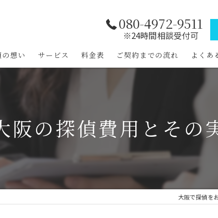
080-4972-9511
※24時間相談受付可
偵の想い
サービス
料金表
ご契約までの流れ
よくあ
大阪の探偵費用とその
大阪で探偵をお