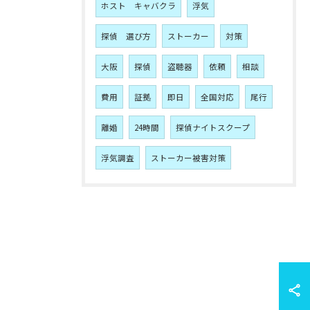
ホスト キャバクラ
浮気
探偵 選び方
ストーカー
対策
大阪
探偵
盗聴器
依頼
相談
費用
証拠
即日
全国対応
尾行
離婚
24時間
探偵ナイトスクープ
浮気調査
ストーカー被害対策