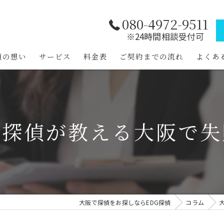
080-4972-9511
※24時間相談受付可
偵の想い
サービス
料金表
ご契約までの流れ
よくあ
の探偵が教える大阪で失
大阪で探偵をお探しならEDG探偵
コラム